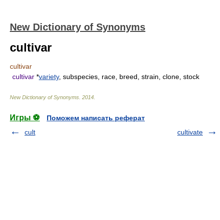
New Dictionary of Synonyms
cultivar
cultivar
cultivar
*
variety
, subspecies, race, breed, strain, clone, stock
New Dictionary of Synonyms
.
2014
.
Игры ⚽
Поможем написать реферат
cult
cultivate