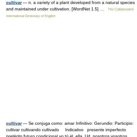
cultivar
— n. a variety of a plant developed from a natural species
and maintained under cultivation. [WordNet 1.5] …
The Collaborative
International Dictionary of English
cultivar
— Se conjuga como: amar Infinitivo: Gerundio: Participio:
cultivar cultivando cultivado Indicativo presente imperfecto
pretérito futuro condicional yo tú él, ella, Ud. nosotros vosotros