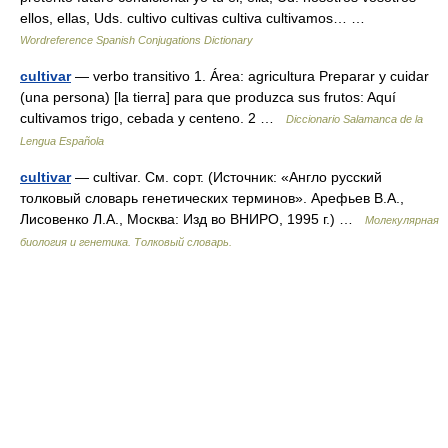
ellos, ellas, Uds. cultivo cultivas cultiva cultivamos… …
Wordreference Spanish Conjugations Dictionary
cultivar
— verbo transitivo 1. Área: agricultura Preparar y cuidar
(una persona) [la tierra] para que produzca sus frutos: Aquí
cultivamos trigo, cebada y centeno. 2 …
Diccionario Salamanca de la
Lengua Española
cultivar
— cultivar. См. сорт. (Источник: «Англо русский
толковый словарь генетических терминов». Арефьев В.А.,
Лисовенко Л.А., Москва: Изд во ВНИРО, 1995 г.) …
Молекулярная
биология и генетика. Толковый словарь.