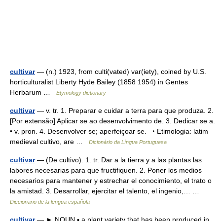
cultivar
— (n.) 1923, from culti(vated) var(iety), coined by U.S.
horticulturalist Liberty Hyde Bailey (1858 1954) in Gentes
Herbarum …
Etymology dictionary
cultivar
— v. tr. 1. Preparar e cuidar a terra para que produza. 2.
[Por extensão] Aplicar se ao desenvolvimento de. 3. Dedicar se a.
• v. pron. 4. Desenvolver se; aperfeiçoar se. ‣ Etimologia: latim
medieval cultivo, are …
Dicionário da Língua Portuguesa
cultivar
— (De cultivo). 1. tr. Dar a la tierra y a las plantas las
labores necesarias para que fructifiquen. 2. Poner los medios
necesarios para mantener y estrechar el conocimiento, el trato o
la amistad. 3. Desarrollar, ejercitar el talento, el ingenio,… …
Diccionario de la lengua española
cultivar
— ► NOUN ▪ a plant variety that has been produced in